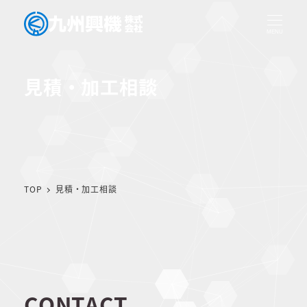
メ
イ
MENU
ン
コ
見積・加工相談
ン
テ
ン
ツ
へ
移
動
TOP
見積・加工相談
CONTACT